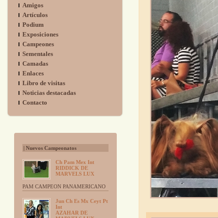
Amigos
Artículos
Podium
Exposiciones
Campeones
Sementales
Camadas
Enlaces
Libro de visitas
Noticias destacadas
Contacto
| Nuevos Campeonatos
Ch Pam Mex Int
RIDDICK DE
MARVELS LUX
PAM CAMPEON PANAMERICANO
Jun Ch Es Mx Ceyt Pt
Int
AZAHAR DE