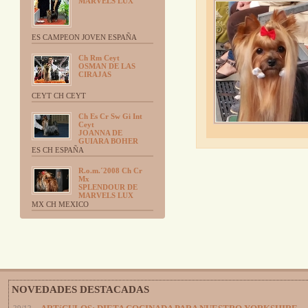
MARVELS LUX
ES CAMPEON JOVEN ESPAÑA
Ch Rm Ceyt
OSMAN DE LAS
CIRAJAS
CEYT CH CEYT
Ch Es Cr Sw Gi Int
Ceyt
JOANNA DE
GUIARA BOHER
ES CH ESPAÑA
R.o.m.´2008 Ch Cr
Mx
SPLENDOUR DE
MARVELS LUX
MX CH MEXICO
NOVEDADES DESTACADAS