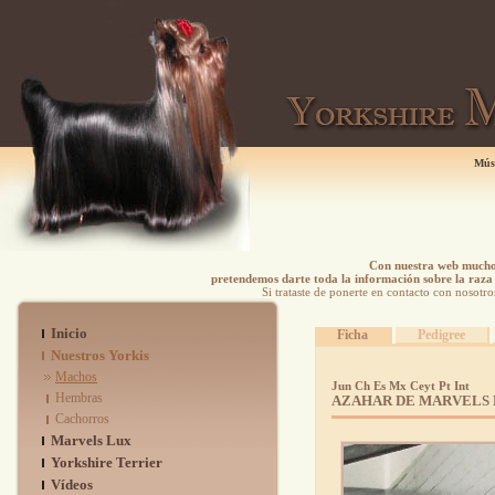
Mús
Con nuestra web mucho 
pretendemos darte toda la información sobre la raza 
Si trataste de ponerte en contacto con nosotro
Inicio
Ficha
Pedigree
Nuestros Yorkis
Machos
Jun Ch Es Mx Ceyt Pt Int
Hembras
AZAHAR DE MARVELS
Cachorros
Marvels Lux
Yorkshire Terrier
Vídeos