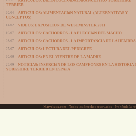
29/12
ARTíCULOS: DIETA COCINADA PARA NUESTRO YORKSHIRE
TERRIER
30/04
ARTíCULOS: ALIMENTACIóN NATURAL (ALTERNATIVAS Y
CONCEPTOS)
14/02
VIDEOS: EXPOSICION DE WESTMINSTER 2011
10/07
ARTíCULOS: CACHORROS - LA ELECCIóN DEL MACHO
08/07
ARTíCULOS: CACHORROS - LA IMPORTANCIA DE LA HEMBRA
07/07
ARTíCULOS: LECTURA DEL PEDIGREE
30/06
ARTíCULOS: EN EL VIENTRE DE LA MADRE
23/06
NOTICIAS: INSERCIóN DE LOS CAMPEONES EN LA HISTORIA 
YORKSHIRE TERRIER EN ESPAñA
Marvelslux.com - Todos los derechos reservados - Prohibida la rep