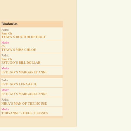
Bisabuelos
Padre:
Rom Ch
TYAVA´S DOCTOR DETROIT
Madre:
Ch
TYAVA´S MISS CHLOE
Padre:
Rom Ch
ESTUGO´S BILL DOLLAR
Madre:
ESTUGO´S MARGARET ANNE
Padre:
ESTUGO´S LUNA AZUL
Madre:
ESTUGO´S MARGARET ANNE
Padre:
NIKA´S MAN OF THE HOUSE
Madre:
TURYANNE´S HUGS N KISSES