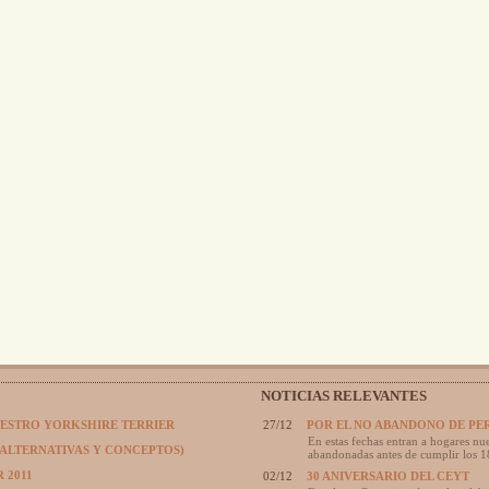
NOTICIAS RELEVANTES
UESTRO YORKSHIRE TERRIER
27/12
POR EL NO ABANDONO DE PE
En estas fechas entran a hogares nue
(ALTERNATIVAS Y CONCEPTOS)
abandonadas antes de cumplir los 1
 2011
02/12
30 ANIVERSARIO DEL CEYT