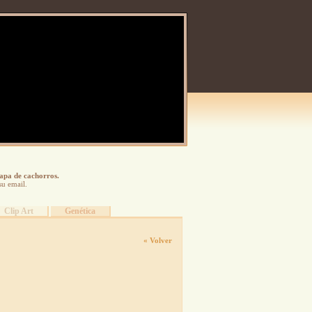
tapa de cachorros.
su email.
Clip Art
Genética
« Volver