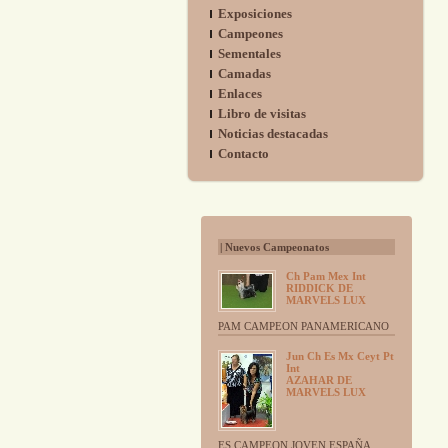
Exposiciones
Campeones
Sementales
Camadas
Enlaces
Libro de visitas
Noticias destacadas
Contacto
| Nuevos Campeonatos
Ch Pam Mex Int
RIDDICK DE
MARVELS LUX
PAM CAMPEON PANAMERICANO
Jun Ch Es Mx Ceyt Pt
Int
AZAHAR DE
MARVELS LUX
ES CAMPEON JOVEN ESPAÑA