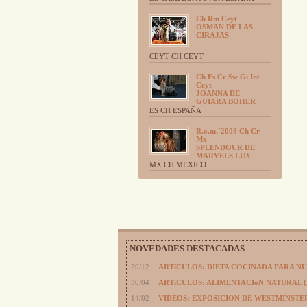
Ch Rm Ceyt
OSMAN DE LAS
CIRAJAS
CEYT CH CEYT
Ch Es Cr Sw Gi Int
Ceyt
JOANNA DE
GUIARA BOHER
ES CH ESPAÑA
R.o.m.´2008 Ch Cr
Mx
SPLENDOUR DE
MARVELS LUX
MX CH MEXICO
NOVEDADES DESTACADAS
29/12
ARTíCULOS: DIETA COCINADA PARA N
30/04
ARTíCULOS: ALIMENTACIóN NATURAL 
14/02
VIDEOS: EXPOSICION DE WESTMINSTER