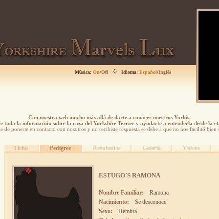
Música:
On
/
Off
Idioma:
Español
/
Inglés
Con nuestra web mucho más allá de darte a conocer nuestros Yorkis,
 toda la información sobre la raza del Yorkshire Terrier y ayudarte a entenderla desde la e
ste de ponerte en contacto con nosotros y no recibiste respuesta se debe a que no nos facilitó bien 
Ficha
Pedigree
Resultados
Galeria
Videos
ESTUGO´S RAMONA
Nombre Familiar:
Ramona
Nacimiento:
Se desconoce
Sexo:
Hembra