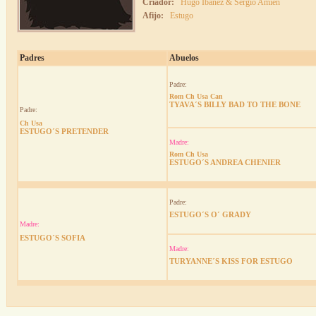
Criador:
Hugo Ibañez & Sergio Amien
Afijo:
Estugo
Padres
Abuelos
Padre:
Rom Ch Usa Can
TYAVA´S BILLY BAD TO THE BONE
Padre:
Ch Usa
ESTUGO´S PRETENDER
Madre:
Rom Ch Usa
ESTUGO´S ANDREA CHENIER
Padre:
ESTUGO´S O´ GRADY
Madre:
ESTUGO´S SOFIA
Madre:
TURYANNE´S KISS FOR ESTUGO