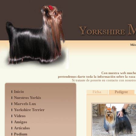
Mús
Con nuestra web mucho 
pretendemos darte toda la información sobre la raza 
Si trataste de ponerte en contacto con nosotro
Inicio
Ficha
Pedigree
Nuestros Yorkis
Marvels Lux
Yorkshire Terrier
Vídeos
Amigos
Artículos
Podium