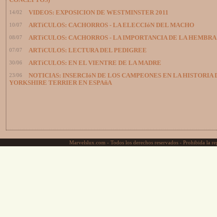
CONCEPTOS)
14/02
VIDEOS: EXPOSICION DE WESTMINSTER 2011
10/07
ARTíCULOS: CACHORROS - LA ELECCIóN DEL MACHO
08/07
ARTíCULOS: CACHORROS - LA IMPORTANCIA DE LA HEMBRA
07/07
ARTíCULOS: LECTURA DEL PEDIGREE
30/06
ARTíCULOS: EN EL VIENTRE DE LA MADRE
23/06
NOTICIAS: INSERCIóN DE LOS CAMPEONES EN LA HISTORIA 
YORKSHIRE TERRIER EN ESPAñA
Marvelslux.com - Todos los derechos reservados - Prohibida la rep