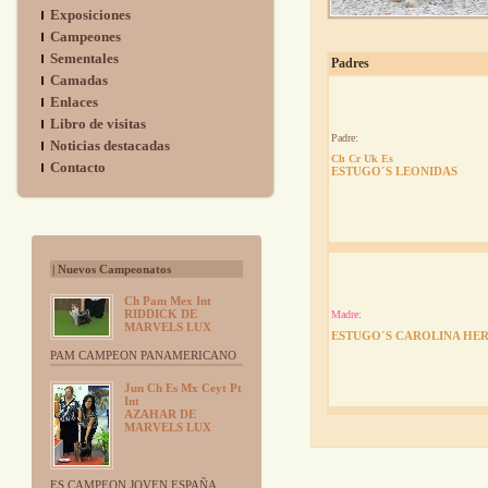
Exposiciones
Campeones
Sementales
Padres
Camadas
Enlaces
Libro de visitas
Padre:
Noticias destacadas
Ch Cr Uk Es
Contacto
ESTUGO´S LEONIDAS
| Nuevos Campeonatos
Ch Pam Mex Int
RIDDICK DE
Madre:
MARVELS LUX
ESTUGO´S CAROLINA HE
PAM CAMPEON PANAMERICANO
Jun Ch Es Mx Ceyt Pt
Int
AZAHAR DE
MARVELS LUX
ES CAMPEON JOVEN ESPAÑA