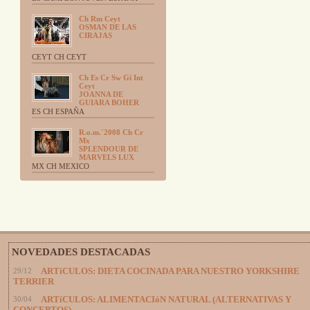
Ch Rm Ceyt
OSMAN DE LAS
CIRAJAS
CEYT CH CEYT
Ch Es Cr Sw Gi Int
Ceyt
JOANNA DE
GUIARA BOHER
ES CH ESPAÑA
R.o.m.´2008 Ch Cr
Mx
SPLENDOUR DE
MARVELS LUX
MX CH MEXICO
NOVEDADES DESTACADAS
29/12
ARTíCULOS: DIETA COCINADA PARA NUESTRO YORKSHIRE
TERRIER
30/04
ARTíCULOS: ALIMENTACIóN NATURAL (ALTERNATIVAS Y