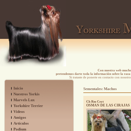
Con nuestra web mucho 
pretendemos darte toda la información sobre la raza 
Si trataste de ponerte en contacto con nosotro
Inicio
Sementales: Machos
Nuestros Yorkis
Marvels Lux
Ch Rm Ceyt
OSMAN DE LAS CIRAJAS
Yorkshire Terrier
Vídeos
Amigos
Artículos
Podium