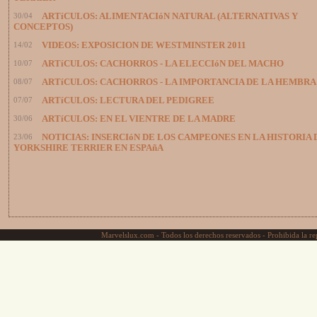
30/04
ARTíCULOS: ALIMENTACIóN NATURAL (ALTERNATIVAS Y
CONCEPTOS)
14/02
VIDEOS: EXPOSICION DE WESTMINSTER 2011
10/07
ARTíCULOS: CACHORROS - LA ELECCIóN DEL MACHO
08/07
ARTíCULOS: CACHORROS - LA IMPORTANCIA DE LA HEMBRA
07/07
ARTíCULOS: LECTURA DEL PEDIGREE
30/06
ARTíCULOS: EN EL VIENTRE DE LA MADRE
23/06
NOTICIAS: INSERCIóN DE LOS CAMPEONES EN LA HISTORIA 
YORKSHIRE TERRIER EN ESPAñA
Marvelslux.com - Todos los derechos reservados - Prohibida la rep