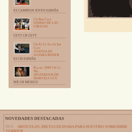
ES CAMPEON JOVEN ESPAÑA
Ch Rm Ceyt
OSMAN DE LAS
CIRAJAS
CEYT CH CEYT
Ch Es Cr Sw Gi Int
Ceyt
JOANNA DE
GUIARA BOHER
ES CH ESPAÑA
R.o.m.´2008 Ch Cr
Mx
SPLENDOUR DE
MARVELS LUX
MX CH MEXICO
NOVEDADES DESTACADAS
29/12
ARTíCULOS: DIETA COCINADA PARA NUESTRO YORKSHIRE
TERRIER