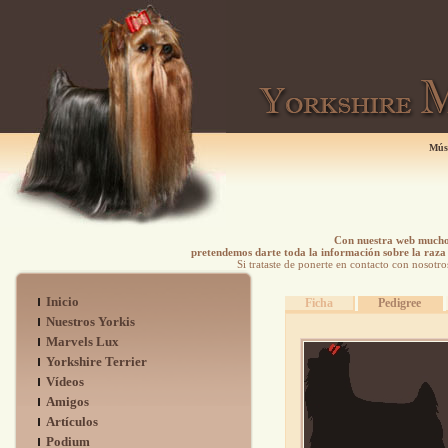
Mús
Con nuestra web mucho 
pretendemos darte toda la información sobre la raza 
Si trataste de ponerte en contacto con nosotro
Inicio
Ficha
Pedigree
Nuestros Yorkis
Marvels Lux
Yorkshire Terrier
Vídeos
Amigos
Artículos
Podium