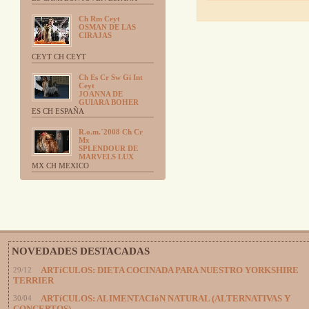
Ch Rm Ceyt
OSMAN DE LAS
CIRAJAS
CEYT CH CEYT
Ch Es Cr Sw Gi Int
Ceyt
JOANNA DE
GUIARA BOHER
ES CH ESPAÑA
R.o.m.´2008 Ch Cr
Mx
SPLENDOUR DE
MARVELS LUX
MX CH MEXICO
NOVEDADES DESTACADAS
29/12
ARTíCULOS: DIETA COCINADA PARA NUESTRO YORKSHIRE
TERRIER
30/04
ARTíCULOS: ALIMENTACIóN NATURAL (ALTERNATIVAS Y