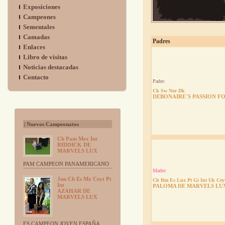
Exposiciones
Campeones
Sementales
Camadas
Padres
Enlaces
Libro de visitas
Noticias destacadas
Contacto
Padre:
Ch Sw Nor Dk
DEBONAIRE´S PASSION F
| Nuevos Campeonatos
Ch Pam Mex Int
RIDDICK DE
MARVELS LUX
PAM CAMPEON PANAMERICANO
Madre:
Jun Ch Es Mx Ceyt Pt
Ch Rm Es Lux Pt Gi Int Uk Cey
Int
PALOMA DE MARVELS LU
AZAHAR DE
MARVELS LUX
ES CAMPEON JOVEN ESPAÑA