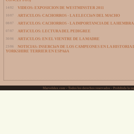
CONCEPTOS)
14/02
VIDEOS: EXPOSICION DE WESTMINSTER 2011
10/07
ARTíCULOS: CACHORROS - LA ELECCIóN DEL MACHO
08/07
ARTíCULOS: CACHORROS - LA IMPORTANCIA DE LA HEMBRA
07/07
ARTíCULOS: LECTURA DEL PEDIGREE
30/06
ARTíCULOS: EN EL VIENTRE DE LA MADRE
23/06
NOTICIAS: INSERCIóN DE LOS CAMPEONES EN LA HISTORIA 
YORKSHIRE TERRIER EN ESPAñA
Marvelslux.com - Todos los derechos reservados - Prohibida la rep