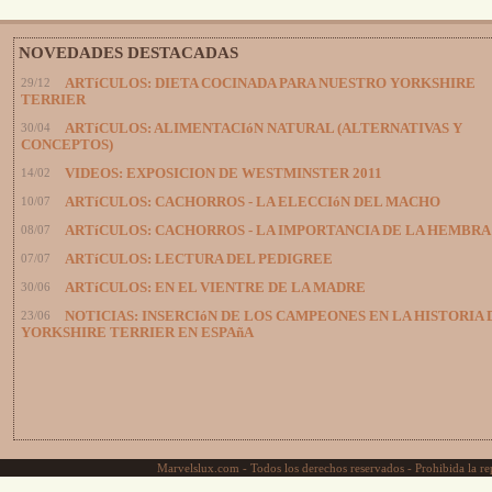
NOVEDADES DESTACADAS
29/12
ARTíCULOS: DIETA COCINADA PARA NUESTRO YORKSHIRE
TERRIER
30/04
ARTíCULOS: ALIMENTACIóN NATURAL (ALTERNATIVAS Y
CONCEPTOS)
14/02
VIDEOS: EXPOSICION DE WESTMINSTER 2011
10/07
ARTíCULOS: CACHORROS - LA ELECCIóN DEL MACHO
08/07
ARTíCULOS: CACHORROS - LA IMPORTANCIA DE LA HEMBRA
07/07
ARTíCULOS: LECTURA DEL PEDIGREE
30/06
ARTíCULOS: EN EL VIENTRE DE LA MADRE
23/06
NOTICIAS: INSERCIóN DE LOS CAMPEONES EN LA HISTORIA 
YORKSHIRE TERRIER EN ESPAñA
Marvelslux.com - Todos los derechos reservados - Prohibida la rep