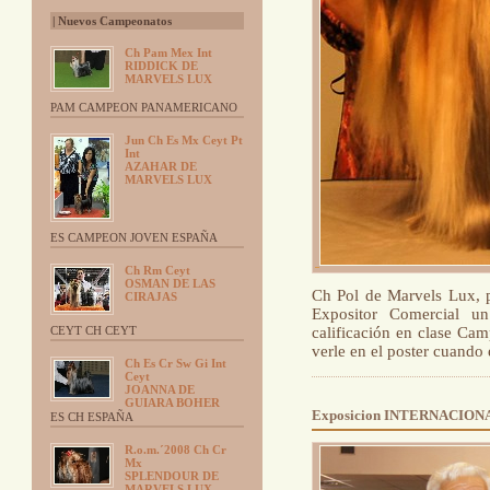
| Nuevos Campeonatos
Ch Pam Mex Int
RIDDICK DE
MARVELS LUX
PAM CAMPEON PANAMERICANO
Jun Ch Es Mx Ceyt Pt
Int
AZAHAR DE
MARVELS LUX
ES CAMPEON JOVEN ESPAÑA
Ch Rm Ceyt
OSMAN DE LAS
Ch Pol de Marvels Lux, p
CIRAJAS
Expositor Comercial un
CEYT CH CEYT
calificación en clase Ca
verle en el poster cuando
Ch Es Cr Sw Gi Int
Ceyt
JOANNA DE
GUIARA BOHER
Exposicion INTERNACION
ES CH ESPAÑA
R.o.m.´2008 Ch Cr
Mx
SPLENDOUR DE
MARVELS LUX