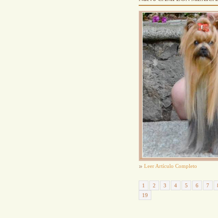
Leer Artículo Completo
1
2
3
4
5
6
7
19