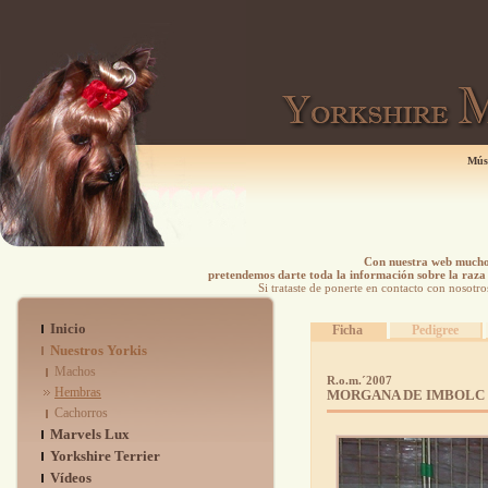
Mús
Con nuestra web mucho 
pretendemos darte toda la información sobre la raza 
Si trataste de ponerte en contacto con nosotro
Inicio
Ficha
Pedigree
Nuestros Yorkis
Machos
R.o.m.´2007
Hembras
MORGANA DE IMBOLC
Cachorros
Marvels Lux
Yorkshire Terrier
Vídeos