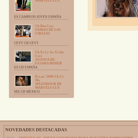
MARVELS LUX
ES CAMPEON JOVEN ESPAÑA
Ch Rm Ceyt
OSMAN DE LAS
CIRAJAS
CEYT CH CEYT
Ch Es Cr Sw Gi Int
Ceyt
JOANNA DE
GUIARA BOHER
ES CH ESPAÑA
R.o.m.´2008 Ch Cr
Mx
SPLENDOUR DE
MARVELS LUX
MX CH MEXICO
NOVEDADES DESTACADAS