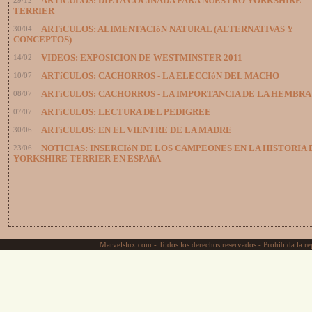
29/12
ARTíCULOS: DIETA COCINADA PARA NUESTRO YORKSHIRE
TERRIER
30/04
ARTíCULOS: ALIMENTACIóN NATURAL (ALTERNATIVAS Y
CONCEPTOS)
14/02
VIDEOS: EXPOSICION DE WESTMINSTER 2011
10/07
ARTíCULOS: CACHORROS - LA ELECCIóN DEL MACHO
08/07
ARTíCULOS: CACHORROS - LA IMPORTANCIA DE LA HEMBRA
07/07
ARTíCULOS: LECTURA DEL PEDIGREE
30/06
ARTíCULOS: EN EL VIENTRE DE LA MADRE
23/06
NOTICIAS: INSERCIóN DE LOS CAMPEONES EN LA HISTORIA 
YORKSHIRE TERRIER EN ESPAñA
Marvelslux.com - Todos los derechos reservados - Prohibida la rep