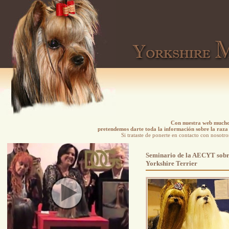
Con nuestra web mucho 
pretendemos darte toda la información sobre la raza 
Si trataste de ponerte en contacto con nosotro
Seminario de la AECYT sobre
Yorkshire Terrier