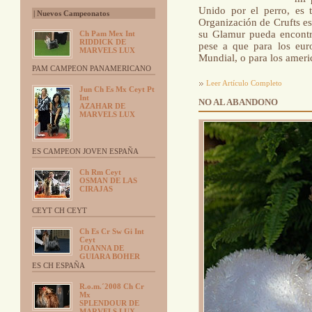
Unido por el perro, es t
| Nuevos Campeonatos
Organización de Crufts es
su Glamur pueda encontr
Ch Pam Mex Int
RIDDICK DE
pese a que para los eur
MARVELS LUX
Mundial, o para los amer
PAM CAMPEON PANAMERICANO
Leer Artículo Completo
Jun Ch Es Mx Ceyt Pt
Int
NO AL ABANDONO
AZAHAR DE
MARVELS LUX
ES CAMPEON JOVEN ESPAÑA
Ch Rm Ceyt
OSMAN DE LAS
CIRAJAS
CEYT CH CEYT
Ch Es Cr Sw Gi Int
Ceyt
JOANNA DE
GUIARA BOHER
ES CH ESPAÑA
R.o.m.´2008 Ch Cr
Mx
SPLENDOUR DE
MARVELS LUX