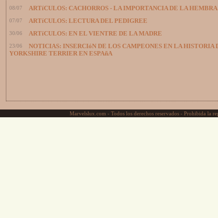
08/07
ARTíCULOS: CACHORROS - LA IMPORTANCIA DE LA HEMBRA
07/07
ARTíCULOS: LECTURA DEL PEDIGREE
30/06
ARTíCULOS: EN EL VIENTRE DE LA MADRE
23/06
NOTICIAS: INSERCIóN DE LOS CAMPEONES EN LA HISTORIA 
YORKSHIRE TERRIER EN ESPAñA
Marvelslux.com - Todos los derechos reservados - Prohibida la rep