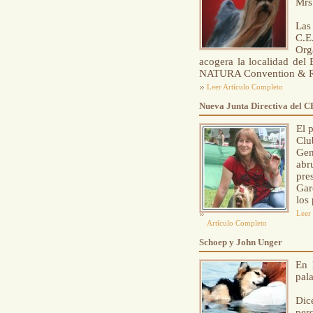
Mrs
Las
C.E
Org
acogera la localidad del
NATURA Convention & R
Leer Artículo Completo
Nueva Junta Directiva del 
El 
Clu
Gen
ab
pre
Gar
los
Leer
Artículo Completo
Schoep y John Unger
En 
pal
Dic
per