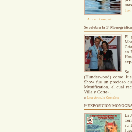
mas
Leer
Artículo Completo
Se celebra la 1ª Monográfic
El 
Mon
Cri
en 
Hot
expo
Se 
(Hunderwood) como Juez,
Show fue un precioso cu
Mystification, el cual r
Villa y Corte».
Leer Artículo Completo
Iª EXPOSICION MONOGR
La 
Ter
su 
Jue