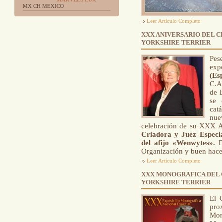
MX CH MEXICO
Leer Artículo Completo
XXX ANIVERSARIO DEL C
YORKSHIRE TERRIER
Pes
exp
(Es
C.A
de 
se 
cat
nue
celebración de su XXX An
Criadora y Juez Especi
del afijo «Wenwytes».
D
Organización y buen hace
Leer Artículo Completo
XXX MONOGRAFICA DEL 
YORKSHIRE TERRIER
El 
pr
Mon