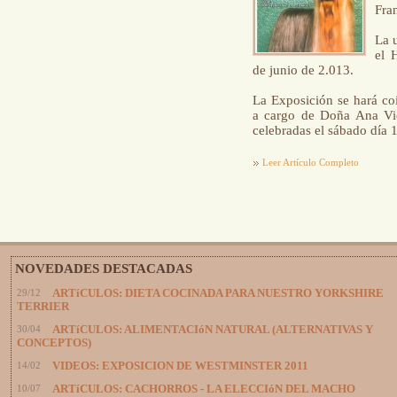
Fran
La 
el 
de junio de 2.013.
La Exposición se hará co
a cargo de Doña Ana Vi
celebradas el sábado día 1
Leer Artículo Completo
NOVEDADES DESTACADAS
29/12
ARTíCULOS: DIETA COCINADA PARA NUESTRO YORKSHIRE
TERRIER
30/04
ARTíCULOS: ALIMENTACIóN NATURAL (ALTERNATIVAS Y
CONCEPTOS)
14/02
VIDEOS: EXPOSICION DE WESTMINSTER 2011
10/07
ARTíCULOS: CACHORROS - LA ELECCIóN DEL MACHO