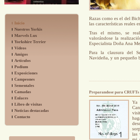
Razas como es el del Bic
Inicio
las características reales e
Nuestros Yorkis
Tras el mismo, se real
Marvels Lux
valorándose la realizaci
Yorkshire Terrier
Especialista Doña Ana Me
Vídeos
Para la clausura del S
Amigos
Navideña, y un pequeño ba
Artículos
Podium
Exposiciones
Campeones
Sementales
Camadas
Preparandose para CRUFTs
Enlaces
Ya 
Libro de visitas
Can
Noticias destacadas
vis
Contacto
hag
des
sor
las
mi 