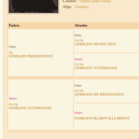
Criador:
Osman Adam Sameja
Afijo:
Ozmilion
Padres
Abuelos
Padre:
Ch Uk
OZMILION DISTINCTION
Padre:
Ch
OZMILION PREMONITION
Madre:
Ch Uk
OZMILION JUSTIMAGINE
Padre:
Ch Uk
OZMILION MY IMAGINATION
Madre:
Ch Uk
OZMILION JUSTIMAGINE
Madre:
OZMILION BLAIRSVILLE BIDENE