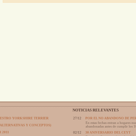
NOTICIAS RELEVANTES
UESTRO YORKSHIRE TERRIER
27/12
POR EL NO ABANDONO DE PE
En estas fechas entran a hogares nue
(ALTERNATIVAS Y CONCEPTOS)
abandonadas antes de cumplir los 1
 2011
02/12
30 ANIVERSARIO DEL CEYT