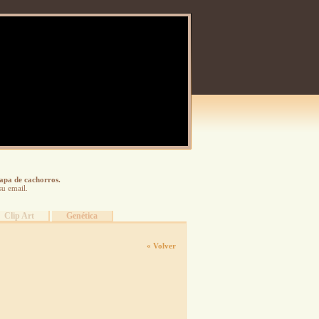
tapa de cachorros.
su email.
Clip Art
Genética
« Volver