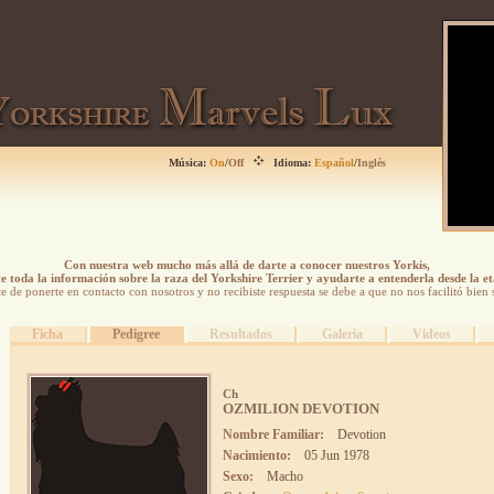
Música:
On
/
Off
Idioma:
Español
/
Inglés
Con nuestra web mucho más allá de darte a conocer nuestros Yorkis,
 toda la información sobre la raza del Yorkshire Terrier y ayudarte a entenderla desde la e
ste de ponerte en contacto con nosotros y no recibiste respuesta se debe a que no nos facilitó bien 
Ficha
Pedigree
Resultados
Galeria
Videos
Ch
OZMILION DEVOTION
Nombre Familiar:
Devotion
Nacimiento:
05 Jun 1978
Sexo:
Macho