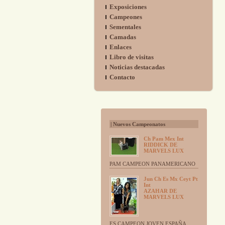
Exposiciones
Campeones
Sementales
Camadas
Enlaces
Libro de visitas
Noticias destacadas
Contacto
| Nuevos Campeonatos
Ch Pam Mex Int
RIDDICK DE
MARVELS LUX
PAM CAMPEON PANAMERICANO
Jun Ch Es Mx Ceyt Pt
Int
AZAHAR DE
MARVELS LUX
ES CAMPEON JOVEN ESPAÑA