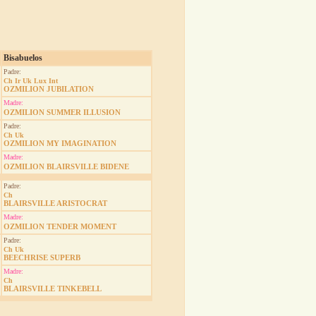
Bisabuelos
Padre:
Ch Ir Uk Lux Int
OZMILION JUBILATION
Madre:
OZMILION SUMMER ILLUSION
Padre:
Ch Uk
OZMILION MY IMAGINATION
Madre:
OZMILION BLAIRSVILLE BIDENE
Padre:
Ch
BLAIRSVILLE ARISTOCRAT
Madre:
OZMILION TENDER MOMENT
Padre:
Ch Uk
BEECHRISE SUPERB
Madre:
Ch
BLAIRSVILLE TINKEBELL