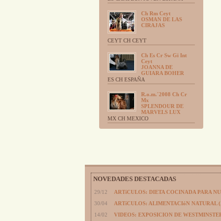
Ch Rm Ceyt
OSMAN DE LAS
CIRAJAS
CEYT CH CEYT
Ch Es Cr Sw Gi Int
Ceyt
JOANNA DE
GUIARA BOHER
ES CH ESPAÑA
R.o.m.´2008 Ch Cr
Mx
SPLENDOUR DE
MARVELS LUX
MX CH MEXICO
NOVEDADES DESTACADAS
29/12
ARTíCULOS: DIETA COCINADA PARA N
30/04
ARTíCULOS: ALIMENTACIóN NATURAL 
14/02
VIDEOS: EXPOSICION DE WESTMINSTER