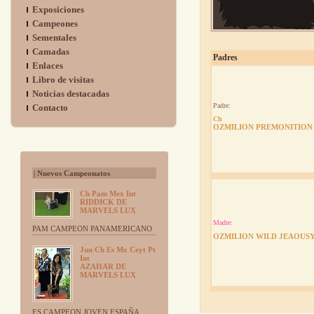
Exposiciones
Campeones
Sementales
Camadas
Padres
Enlaces
Libro de visitas
Noticias destacadas
Padre:
Contacto
Ch
OZMILION PREMONITION
| Nuevos Campeonatos
Ch Pam Mex Int
RIDDICK DE
MARVELS LUX
Madre:
PAM CAMPEON PANAMERICANO
OZMILION WILD JEAOUS
Jun Ch Es Mx Ceyt Pt
Int
AZAHAR DE
MARVELS LUX
ES CAMPEON JOVEN ESPAÑA