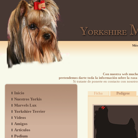
Mús
Con nuestra web mucho 
pretendemos darte toda la información sobre la raza 
Si trataste de ponerte en contacto con nosotro
Inicio
Ficha
Pedigree
Nuestros Yorkis
Marvels Lux
Yorkshire Terrier
Vídeos
Amigos
Artículos
Podium