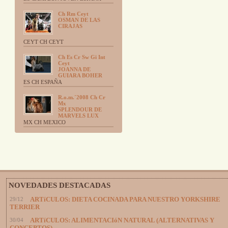
Ch Rm Ceyt
OSMAN DE LAS
CIRAJAS
CEYT CH CEYT
Ch Es Cr Sw Gi Int
Ceyt
JOANNA DE
GUIARA BOHER
ES CH ESPAÑA
R.o.m.´2008 Ch Cr
Mx
SPLENDOUR DE
MARVELS LUX
MX CH MEXICO
NOVEDADES DESTACADAS
29/12
ARTíCULOS: DIETA COCINADA PARA NUESTRO YORKSHIRE
TERRIER
30/04
ARTíCULOS: ALIMENTACIóN NATURAL (ALTERNATIVAS Y