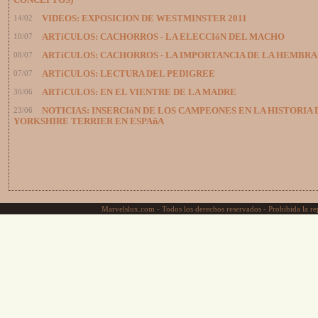
CONCEPTOS)
14/02
VIDEOS: EXPOSICION DE WESTMINSTER 2011
10/07
ARTíCULOS: CACHORROS - LA ELECCIóN DEL MACHO
08/07
ARTíCULOS: CACHORROS - LA IMPORTANCIA DE LA HEMBRA
07/07
ARTíCULOS: LECTURA DEL PEDIGREE
30/06
ARTíCULOS: EN EL VIENTRE DE LA MADRE
23/06
NOTICIAS: INSERCIóN DE LOS CAMPEONES EN LA HISTORIA 
YORKSHIRE TERRIER EN ESPAñA
Marvelslux.com - Todos los derechos reservados - Prohibida la rep