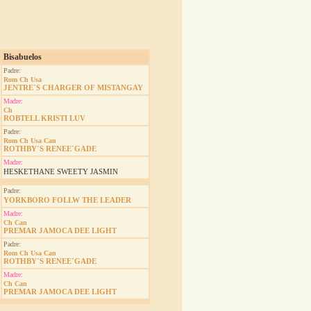
Bisabuelos
Padre:
Rom Ch Usa
JENTRE´S CHARGER OF MISTANGAY
Madre:
Ch
ROBTELL KRISTI LUV
Padre:
Rom Ch Usa Can
ROTHBY´S RENEE´GADE
Madre:
HESKETHANE SWEETY JASMIN
Padre:
YORKBORO FOLLW THE LEADER
Madre:
Ch Can
PREMAR JAMOCA DEE LIGHT
Padre:
Rom Ch Usa Can
ROTHBY´S RENEE´GADE
Madre:
Ch Can
PREMAR JAMOCA DEE LIGHT