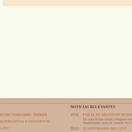
NOTICIAS RELEVANTES
UESTRO YORKSHIRE TERRIER
27/12
POR EL NO ABANDONO DE PE
En estas fechas entran a hogares nue
(ALTERNATIVAS Y CONCEPTOS)
abandonadas antes de cumplir los 1
 2011
02/12
30 ANIVERSARIO DEL CEYT