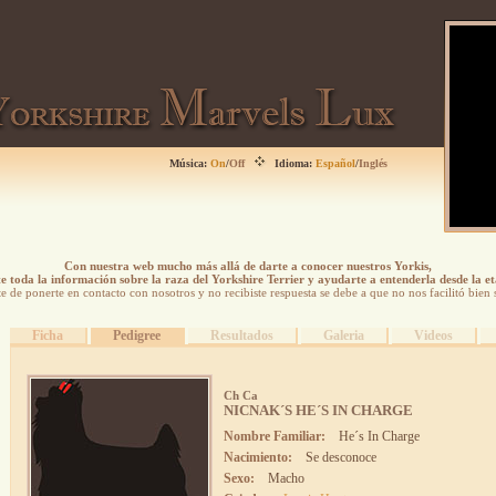
Música:
On
/
Off
Idioma:
Español
/
Inglés
Con nuestra web mucho más allá de darte a conocer nuestros Yorkis,
 toda la información sobre la raza del Yorkshire Terrier y ayudarte a entenderla desde la e
ste de ponerte en contacto con nosotros y no recibiste respuesta se debe a que no nos facilitó bien 
Ficha
Pedigree
Resultados
Galeria
Videos
Ch Ca
NICNAK´S HE´S IN CHARGE
Nombre Familiar:
He´s In Charge
Nacimiento:
Se desconoce
Sexo:
Macho