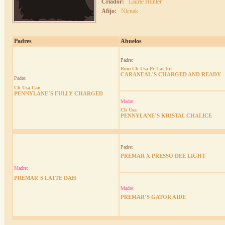
Criador:
Laurie Hunter
Afijo:
Nicnak
Padres
Abuelos
Padre:
Rom Ch Usa Pr Lat Int
CARANEAL´S CHARGED AND READY
Padre:
Ch Usa Can
PENNYLANE´S FULLY CHARGED
Madre:
Ch Usa
PENNYLANE´S KRISTAL CHALICE
Padre:
PREMAR X PRESSO DEE LIGHT
Madre:
PREMAR´S LATTE DAH
Madre:
PREMAR´S GATOR AIDE