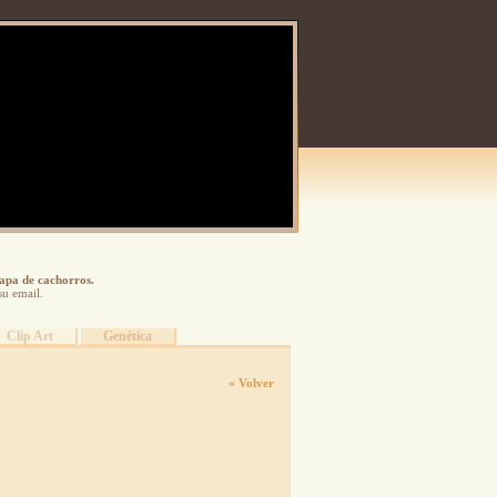
tapa de cachorros.
su email.
Clip Art
Genética
« Volver