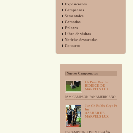
Exposiciones
Campeones
Sementales
Camadas
Enlaces
Libro de visitas
Noticias destacadas
Contacto
| Nuevos Campeonatos
Ch Pam Mex Int
RIDDICK DE
MARVELS LUX
PAM CAMPEON PANAMERICANO
Jun Ch Es Mx Ceyt Pt
Int
AZAHAR DE
MARVELS LUX
ES CAMPEON JOVEN ESPAÑA