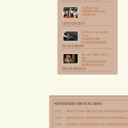
Ch Rm Ceyt
OSMAN DE LAS
CIRAJAS
CEYT CH CEYT
Ch Es Cr Sw Gi Int
Ceyt
JOANNA DE
GUIARA BOHER
ES CH ESPAÑA
R.o.m.´2008 Ch Cr
Mx
SPLENDOUR DE
MARVELS LUX
MX CH MEXICO
NOVEDADES DESTACADAS
29/12
ARTíCULOS: DIETA COCINADA PARA N
30/04
ARTíCULOS: ALIMENTACIóN NATURAL 
14/02
VIDEOS: EXPOSICION DE WESTMINSTER