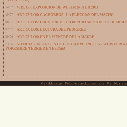
CONCEPTOS)
14/02
VIDEOS: EXPOSICION DE WESTMINSTER 2011
10/07
ARTíCULOS: CACHORROS - LA ELECCIóN DEL MACHO
08/07
ARTíCULOS: CACHORROS - LA IMPORTANCIA DE LA HEMBRA
07/07
ARTíCULOS: LECTURA DEL PEDIGREE
30/06
ARTíCULOS: EN EL VIENTRE DE LA MADRE
23/06
NOTICIAS: INSERCIóN DE LOS CAMPEONES EN LA HISTORIA 
YORKSHIRE TERRIER EN ESPAñA
Marvelslux.com - Todos los derechos reservados - Prohibida la rep