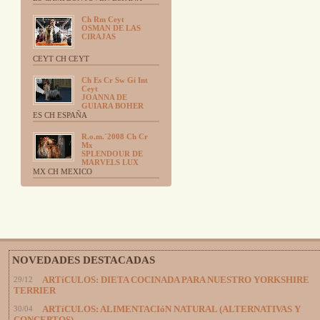
Ch Rm Ceyt
OSMAN DE LAS
CIRAJAS
CEYT CH CEYT
Ch Es Cr Sw Gi Int
Ceyt
JOANNA DE
GUIARA BOHER
ES CH ESPAÑA
R.o.m.´2008 Ch Cr
Mx
SPLENDOUR DE
MARVELS LUX
MX CH MEXICO
NOVEDADES DESTACADAS
29/12
ARTíCULOS: DIETA COCINADA PARA NUESTRO YORKSHIRE
TERRIER
30/04
ARTíCULOS: ALIMENTACIóN NATURAL (ALTERNATIVAS Y