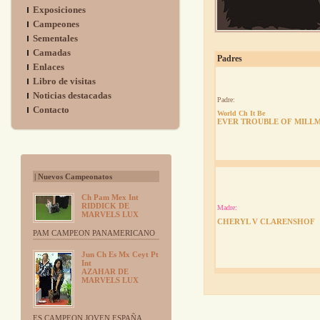
Exposiciones
Campeones
Sementales
Camadas
Padres
Enlaces
Libro de visitas
Noticias destacadas
Padre:
Contacto
World Ch It Be
EVER TROUBLE OF MILL
| Nuevos Campeonatos
Ch Pam Mex Int
RIDDICK DE
Madre:
MARVELS LUX
CHERYL V CLARENSHOF
PAM CAMPEON PANAMERICANO
Jun Ch Es Mx Ceyt Pt
Int
AZAHAR DE
MARVELS LUX
ES CAMPEON JOVEN ESPAÑA