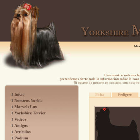
Mús
Con nuestra web mucho 
pretendemos darte toda la información sobre la raza 
Si trataste de ponerte en contacto con nosotro
Inicio
Ficha
Pedigree
Nuestros Yorkis
Marvels Lux
Yorkshire Terrier
Vídeos
Amigos
Artículos
Podium