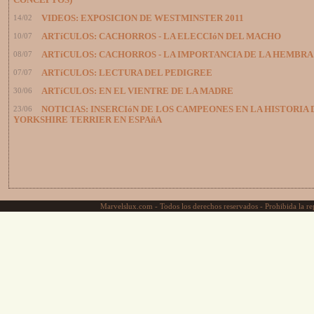
CONCEPTOS)
14/02
VIDEOS: EXPOSICION DE WESTMINSTER 2011
10/07
ARTíCULOS: CACHORROS - LA ELECCIóN DEL MACHO
08/07
ARTíCULOS: CACHORROS - LA IMPORTANCIA DE LA HEMBRA
07/07
ARTíCULOS: LECTURA DEL PEDIGREE
30/06
ARTíCULOS: EN EL VIENTRE DE LA MADRE
23/06
NOTICIAS: INSERCIóN DE LOS CAMPEONES EN LA HISTORIA 
YORKSHIRE TERRIER EN ESPAñA
Marvelslux.com - Todos los derechos reservados - Prohibida la rep