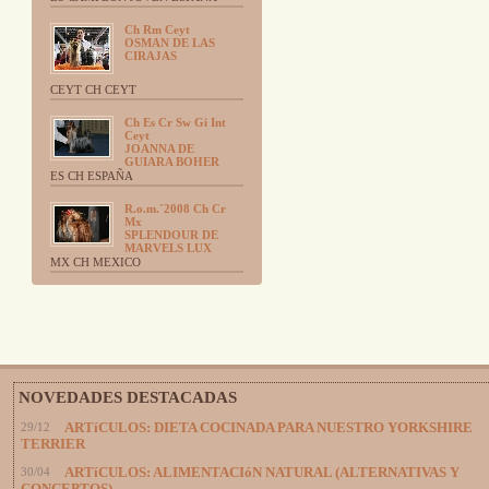
Ch Rm Ceyt
OSMAN DE LAS
CIRAJAS
CEYT CH CEYT
Ch Es Cr Sw Gi Int
Ceyt
JOANNA DE
GUIARA BOHER
ES CH ESPAÑA
R.o.m.´2008 Ch Cr
Mx
SPLENDOUR DE
MARVELS LUX
MX CH MEXICO
NOVEDADES DESTACADAS
29/12
ARTíCULOS: DIETA COCINADA PARA NUESTRO YORKSHIRE
TERRIER
30/04
ARTíCULOS: ALIMENTACIóN NATURAL (ALTERNATIVAS Y