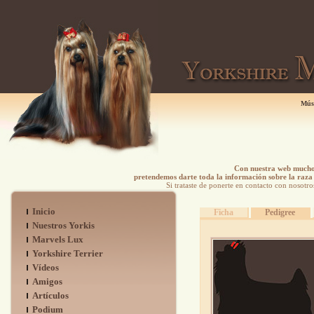
Mús
Con nuestra web mucho 
pretendemos darte toda la información sobre la raza 
Si trataste de ponerte en contacto con nosotro
Inicio
Ficha
Pedigree
Nuestros Yorkis
Marvels Lux
Yorkshire Terrier
Vídeos
Amigos
Artículos
Podium