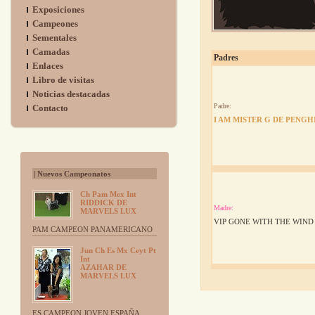
Exposiciones
Campeones
Sementales
Camadas
Padres
Enlaces
Libro de visitas
Noticias destacadas
Padre:
Contacto
I AM MISTER G DE PENGH
| Nuevos Campeonatos
Ch Pam Mex Int
RIDDICK DE
Madre:
MARVELS LUX
VIP GONE WITH THE WIND
PAM CAMPEON PANAMERICANO
Jun Ch Es Mx Ceyt Pt
Int
AZAHAR DE
MARVELS LUX
ES CAMPEON JOVEN ESPAÑA