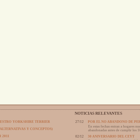
NOTICIAS RELEVANTES
UESTRO YORKSHIRE TERRIER
27/12
POR EL NO ABANDONO DE PE
En estas fechas entran a hogares nue
(ALTERNATIVAS Y CONCEPTOS)
abandonadas antes de cumplir los 1
 2011
02/12
30 ANIVERSARIO DEL CEYT