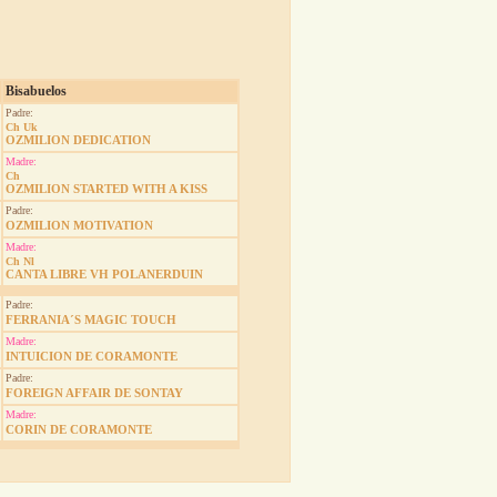
Bisabuelos
Padre:
Ch Uk
OZMILION DEDICATION
Madre:
Ch
OZMILION STARTED WITH A KISS
Padre:
OZMILION MOTIVATION
Madre:
Ch Nl
CANTA LIBRE VH POLANERDUIN
Padre:
FERRANIA´S MAGIC TOUCH
Madre:
INTUICION DE CORAMONTE
Padre:
FOREIGN AFFAIR DE SONTAY
Madre:
CORIN DE CORAMONTE