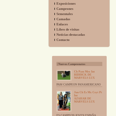
Exposiciones
Campeones
Sementales
Camadas
Enlaces
Libro de visitas
Noticias destacadas
Contacto
| Nuevos Campeonatos
Ch Pam Mex Int
RIDDICK DE
MARVELS LUX
PAM CAMPEON PANAMERICANO
Jun Ch Es Mx Ceyt Pt
Int
AZAHAR DE
MARVELS LUX
ES CAMPEON JOVEN ESPAÑA