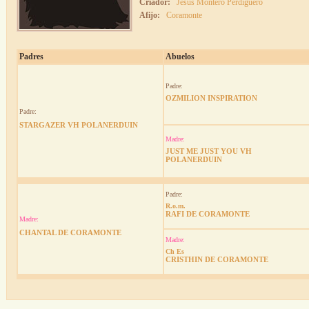
Criador:
Jesus Montero Perdiguero
Afijo:
Coramonte
Padres
Abuelos
Padre:
OZMILION INSPIRATION
Padre:
STARGAZER VH POLANERDUIN
Madre:
JUST ME JUST YOU VH
POLANERDUIN
Padre:
R.o.m.
RAFI DE CORAMONTE
Madre:
CHANTAL DE CORAMONTE
Madre:
Ch Es
CRISTHIN DE CORAMONTE