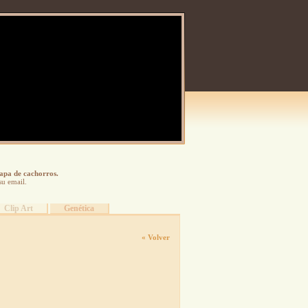
tapa de cachorros.
su email.
Clip Art
Genética
« Volver