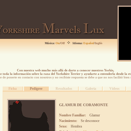
Música:
On
/
Off
Idioma:
Español
/
Inglés
Con nuestra web mucho más allá de darte a conocer nuestros Yorkis,
 toda la información sobre la raza del Yorkshire Terrier y ayudarte a entenderla desde la e
ste de ponerte en contacto con nosotros y no recibiste respuesta se debe a que no nos facilitó bien 
Ficha
Pedigree
Resultados
Galeria
Videos
GLAMUR DE CORAMONTE
Nombre Familiar:
Glamur
Nacimiento:
Se desconoce
Sexo:
Hembra