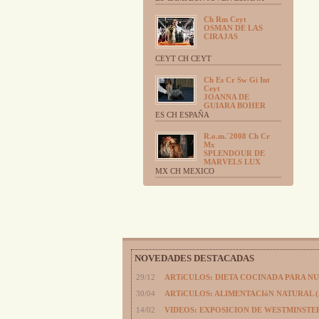
Ch Rm Ceyt
OSMAN DE LAS
CIRAJAS
CEYT CH CEYT
Ch Es Cr Sw Gi Int
Ceyt
JOANNA DE
GUIARA BOHER
ES CH ESPAÑA
R.o.m.´2008 Ch Cr
Mx
SPLENDOUR DE
MARVELS LUX
MX CH MEXICO
NOVEDADES DESTACADAS
29/12
ARTíCULOS: DIETA COCINADA PARA N
30/04
ARTíCULOS: ALIMENTACIóN NATURAL 
14/02
VIDEOS: EXPOSICION DE WESTMINSTER