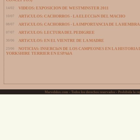
CONCEPTOS)
14/02
VIDEOS: EXPOSICION DE WESTMINSTER 2011
10/07
ARTíCULOS: CACHORROS - LA ELECCIóN DEL MACHO
08/07
ARTíCULOS: CACHORROS - LA IMPORTANCIA DE LA HEMBRA
07/07
ARTíCULOS: LECTURA DEL PEDIGREE
30/06
ARTíCULOS: EN EL VIENTRE DE LA MADRE
23/06
NOTICIAS: INSERCIóN DE LOS CAMPEONES EN LA HISTORIA 
YORKSHIRE TERRIER EN ESPAñA
Marvelslux.com - Todos los derechos reservados - Prohibida la rep