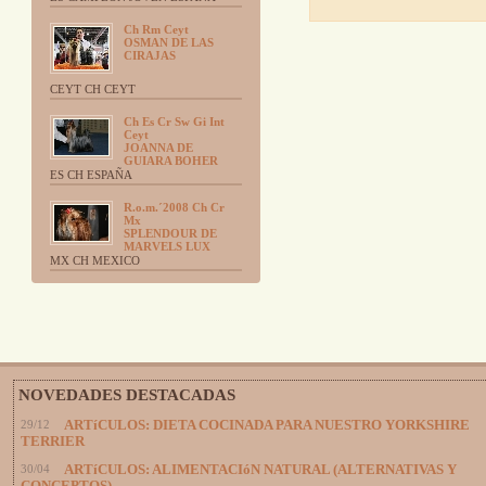
Ch Rm Ceyt
OSMAN DE LAS
CIRAJAS
CEYT CH CEYT
Ch Es Cr Sw Gi Int
Ceyt
JOANNA DE
GUIARA BOHER
ES CH ESPAÑA
R.o.m.´2008 Ch Cr
Mx
SPLENDOUR DE
MARVELS LUX
MX CH MEXICO
NOVEDADES DESTACADAS
29/12
ARTíCULOS: DIETA COCINADA PARA NUESTRO YORKSHIRE
TERRIER
30/04
ARTíCULOS: ALIMENTACIóN NATURAL (ALTERNATIVAS Y