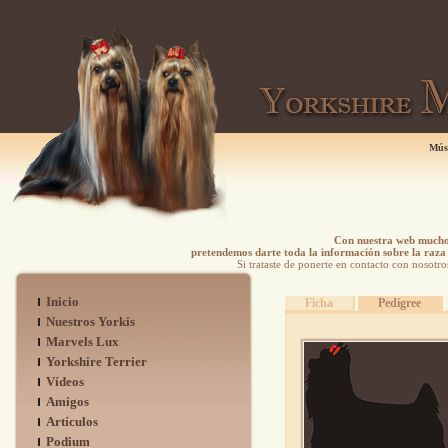
Mús
Con nuestra web mucho 
pretendemos darte toda la información sobre la raza 
Si trataste de ponerte en contacto con nosotro
Inicio
Ficha
Pedigree
Nuestros Yorkis
Marvels Lux
Yorkshire Terrier
Vídeos
Amigos
Artículos
Podium