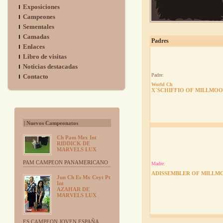
Exposiciones
Campeones
Sementales
Camadas
Padres
Enlaces
Libro de visitas
Noticias destacadas
Padre:
Contacto
World Ch
X´SCHIFFIO OF MILLMO
| Nuevos Campeonatos
Ch Pam Mex Int
RIDDICK DE
MARVELS LUX
PAM CAMPEON PANAMERICANO
Madre:
ADISSEMBLER OF MILLM
Jun Ch Es Mx Ceyt Pt
Int
AZAHAR DE
MARVELS LUX
ES CAMPEON JOVEN ESPAÑA