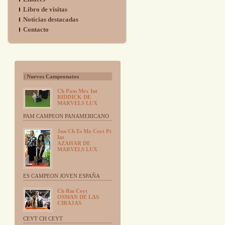
Libro de visitas
Noticias destacadas
Contacto
| Nuevos Campeonatos
Ch Pam Mex Int
RIDDICK DE
MARVELS LUX
PAM CAMPEON PANAMERICANO
Jun Ch Es Mx Ceyt Pt
Int
AZAHAR DE
MARVELS LUX
ES CAMPEON JOVEN ESPAÑA
Ch Rm Ceyt
OSMAN DE LAS
CIRAJAS
CEYT CH CEYT