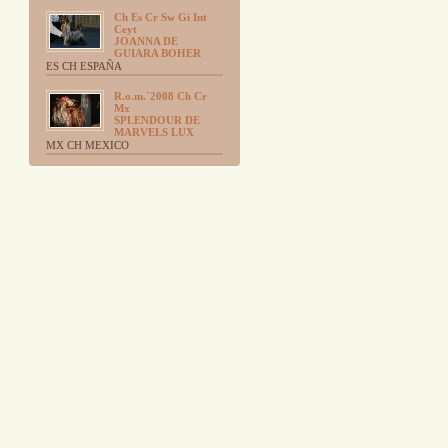
Ch Es Cr Sw Gi Int
Ceyt
JOANNA DE
GUIARA BOHER
ES CH ESPAÑA
R.o.m.´2008 Ch Cr
Mx
SPLENDOUR DE
MARVELS LUX
MX CH MEXICO