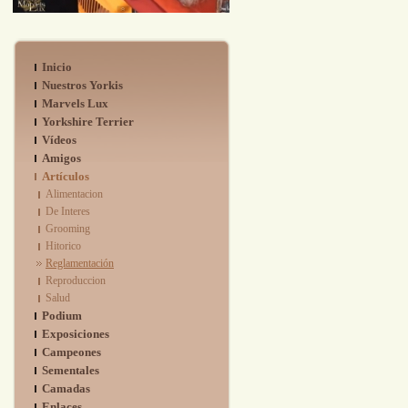
Inicio
Nuestros Yorkis
Marvels Lux
Yorkshire Terrier
Vídeos
Amigos
Artículos
Alimentacion
De Interes
Grooming
Hitorico
Reglamentación
Reproduccion
Salud
Podium
Exposiciones
Campeones
Sementales
Camadas
Enlaces